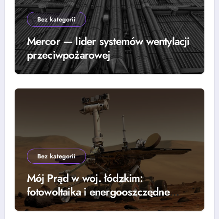
Bez kategorii
Mercor — lider systemów wentylacji
przeciwpożarowej
Bez kategorii
Mój Prąd w woj. łódzkim:
fotowoltaika i energooszczędne
rozwiązania — grzejniki, pompy
ciepła i lampy parkingowe