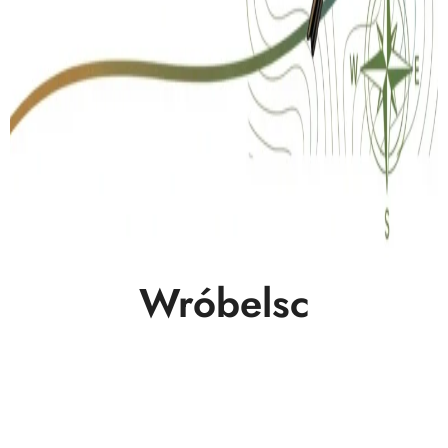
Wróbelsc
Copyright © All rights reserved
|
BlogData
by
Themeansar
.