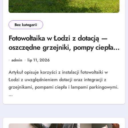
Bez kategorii
Fotowoltaika w Łodzi z dotacją —
oszczędne grzejniki, pompy ciepła i
lampy parkingowe
admin
lip 11, 2026
Artykuł opisuje korzyści z instalacji fotowoltaiki w
Łodzi z uwzględnieniem dotacji oraz integracji z
grzejnikami, pompami ciepła i lampami parkingowymi.
…