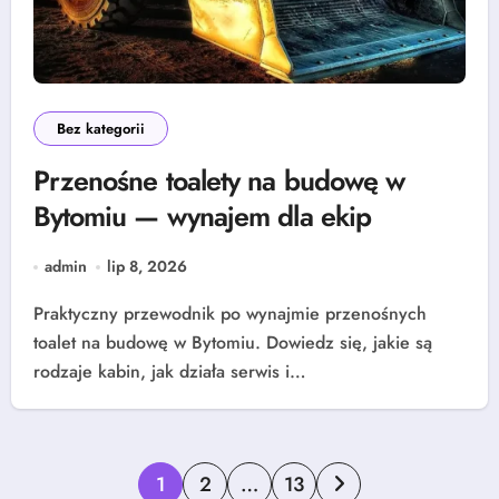
Bez kategorii
Przenośne toalety na budowę w
Bytomiu — wynajem dla ekip
admin
lip 8, 2026
Praktyczny przewodnik po wynajmie przenośnych
toalet na budowę w Bytomiu. Dowiedz się, jakie są
rodzaje kabin, jak działa serwis i…
Stronicowanie
1
2
…
13