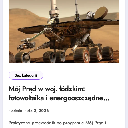
Bez kategorii
Mój Prąd w woj. łódzkim:
fotowoltaika i energooszczędne
rozwiązania — grzejniki, pompy
admin
sie 2, 2026
ciepła i lampy parkingowe
Praktyczny przewodnik po programie Mój Prąd i