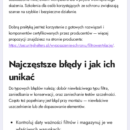
skażenia. Szkolenia dla osób korzystających ze schronu zwiększają
szanse na szybkie i bezpieczne działanie.
Dobrą praktyką jest też korzystanie z gotowych rozwiązań i
komponentów certyfikowanych przez producentów — więcej
propozycji znajdziesz na stronie producenta:
https://securityshelters.pl/wyposazenie-schronu/filtrowentylacje/
.
Najczęstsze błędy i jak ich
unikać
Do typowych błędów należą: dobór niewłaściwego typu filtra,
zaniedbania w konserwacji, oraz zaniechanie testów szczelności.
Często też popełniany jest błąd przy montażu — niewłaściwe
uszczelnienie lub złe dopasowanie elementów.
Kontroluj daty ważności filtrów i magazynuj je we
właściwych warunkach;