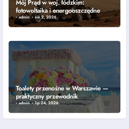
Mój Prąd w woj. łódzkim:
fotowoltaika i energooszczędne
rozwiązania — grzejniki, pompy
admin
sie 2, 2026
ciepła i lampy parkingowe
Toalety przenośne w Warszawie —
praktyczny przewodnik
admin
lip 24, 2026