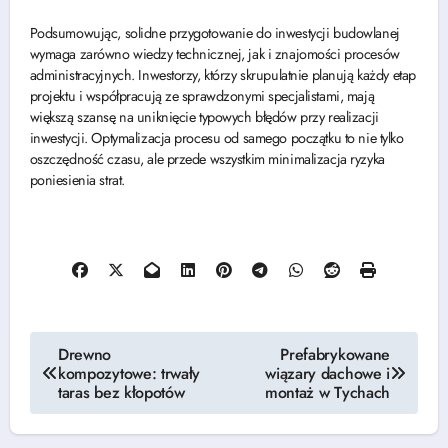
Podsumowując, solidne przygotowanie do inwestycji budowlanej
wymaga zarówno wiedzy technicznej, jak i znajomości procesów
administracyjnych. Inwestorzy, którzy skrupulatnie planują każdy etap
projektu i współpracują ze sprawdzonymi specjalistami, mają
większą szansę na uniknięcie typowych błędów przy realizacji
inwestycji. Optymalizacja procesu od samego początku to nie tylko
oszczędność czasu, ale przede wszystkim minimalizacja ryzyka
poniesienia strat.
Nawigacja
Drewno
Prefabrykowane
kompozytowe: trwały
wiązary dachowe i
wpisu
taras bez kłopotów
montaż w Tychach