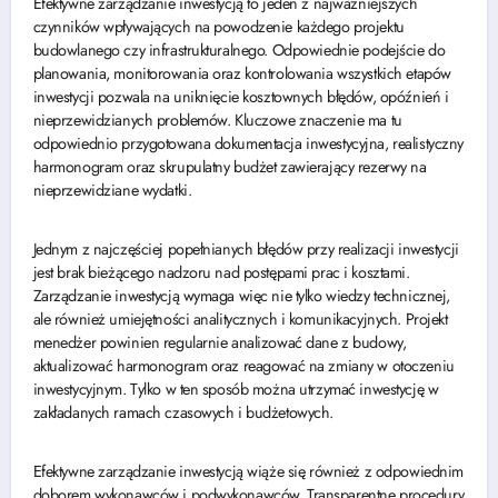
Efektywne zarządzanie inwestycją to jeden z najważniejszych
czynników wpływających na powodzenie każdego projektu
budowlanego czy infrastrukturalnego. Odpowiednie podejście do
planowania, monitorowania oraz kontrolowania wszystkich etapów
inwestycji pozwala na uniknięcie kosztownych błędów, opóźnień i
nieprzewidzianych problemów. Kluczowe znaczenie ma tu
odpowiednio przygotowana dokumentacja inwestycyjna, realistyczny
harmonogram oraz skrupulatny budżet zawierający rezerwy na
nieprzewidziane wydatki.
Jednym z najczęściej popełnianych błędów przy realizacji inwestycji
jest brak bieżącego nadzoru nad postępami prac i kosztami.
Zarządzanie inwestycją wymaga więc nie tylko wiedzy technicznej,
ale również umiejętności analitycznych i komunikacyjnych. Projekt
menedżer powinien regularnie analizować dane z budowy,
aktualizować harmonogram oraz reagować na zmiany w otoczeniu
inwestycyjnym. Tylko w ten sposób można utrzymać inwestycję w
zakładanych ramach czasowych i budżetowych.
Efektywne zarządzanie inwestycją wiąże się również z odpowiednim
doborem wykonawców i podwykonawców. Transparentne procedury