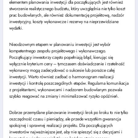
elementem planowania inwestycji dla początkujących jest również
stworzenie realistycznego budżetu, który uwzględnia nie tylko koszt
prac budowlanych, ale również dokumentację projektową, nadzór
inwestycyjny, koszty wykonawcze i rezerwy na nieprzewidziane
wydatki.
Nieodzownym etapem w planowaniu inwestycji jest wybór
kompetentnego zespołu projektowego i wykonawczego.
Początkujący inwestorzy często popełniają błąd, kierując się
wyłącznie kryterium ceny – tymczasem doświadczenie i rzetelność
wykonawcy mogą zadecydować o sukcesie lub porażce całej
inwestycji. Warto również zadbać o harmonogram realizacji
inwestycji i kontrolę poszczególnych etapów. Regularna komunikacja
z projektantami, wykonawcami i nadzorem budowlanym pozwala
szybko reagować na zmiany i minimalizować ryzyko opóźnień.
Dobrze przemyślane planowanie inwestycji krok po kroku to nie tylko
oszczędność czasu i pieniędzy, ale przede wszystkim gwarancja
spokojnej i sprawnej realizacji projektu. Dla początkujących
inwestorów najważniejsze jest, aby nie spieszyć się z decyzjami i