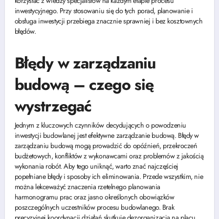
korzystać z wiedzy specjalistów na każdym etapie procesu
inwestycyjnego. Przy stosowaniu się do tych porad, planowanie i
obsługa inwestycji przebiega znacznie sprawniej i bez kosztownych
błędów.
Błędy w zarządzaniu
budową – czego się
wystrzegać
Jednym z kluczowych czynników decydujących o powodzeniu
inwestycji budowlanej jest efektywne zarządzanie budową. Błędy w
zarządzaniu budową mogą prowadzić do opóźnień, przekroczeń
budżetowych, konfliktów z wykonawcami oraz problemów z jakością
wykonania robót. Aby tego uniknąć, warto znać najczęściej
popełniane błędy i sposoby ich eliminowania. Przede wszystkim, nie
można lekceważyć znaczenia rzetelnego planowania
harmonogramu prac oraz jasno określonych obowiązków
poszczególnych uczestników procesu budowlanego. Brak
precyzyjnej koordynacji działań skutkuje dezorganizacją na placu