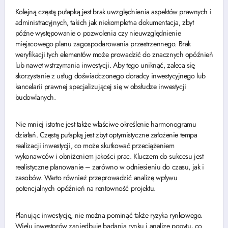
Kolejną częstą pułapką jest brak uwzględnienia aspektów prawnych i
administracyjnych, takich jak niekompletna dokumentacja, zbyt
późne występowanie o pozwolenia czy nieuwzględnienie
miejscowego planu zagospodarowania przestrzennego. Brak
weryfikacji tych elementów może prowadzić do znacznych opóźnień
lub nawet wstrzymania inwestycji. Aby tego uniknąć, zaleca się
skorzystanie z usług doświadczonego doradcy inwestycyjnego lub
kancelarii prawnej specjalizującej się w obsłudze inwestycji
budowlanych.
Nie mniej istotne jest także właściwe określenie harmonogramu
działań. Częstą pułapką jest zbyt optymistyczne założenie tempa
realizacji inwestycji, co może skutkować przeciążeniem
wykonawców i obniżeniem jakości prac. Kluczem do sukcesu jest
realistyczne planowanie – zarówno w odniesieniu do czasu, jak i
zasobów. Warto również przeprowadzić analizę wpływu
potencjalnych opóźnień na rentowność projektu.
Planując inwestycję, nie można pominąć także ryzyka rynkowego.
Wielu inwestorów zaniedbuje badania rynku i analizę popytu, co