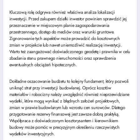
Kluczową rolę odgrywa również właściwa analiza lokalizacji
inwestycji. Przed zakupem działki inwestor powinien sprawdzić jej
przeznaczenie w miejscowym planie zagospodarowania
przestrzennego, dostęp do mediów oraz warunki gruntowe.
Zignorowanie tych aspektów może prowadzić do kosztownych
zmian w projekcie lub nawet uniemożliwić realizację inwestycji.
Warto też zaangażować doświadczonego geodetę i prawnika w celu
zbadania stanu prawnego nieruchomości oraz sprawdzenia
ewentualnych obciążeń hipotecznych.
Dokładne oszacowanie budżetu to kolejny fundament, który pozwoli
uniknąć strat przy inwestycji budowlanej. Oprócz kosztów
materiałów i robocizny należy uwzględnić również nieprzewidziane
wydatki, które mogą wynikać z błędnych założeń projektowych,
zmian w prawie budowlanym lub wzrostu cen surowców. Dlatego
przygotowanie rezerwy finansowej jest zawsze dobrą praktyką.
Współpraca z doświadczonym kosztorysantem i kierownikiem
budowy może pomóc w precyzyjnym określeniu rzeczywistych
wydatków inwestycyjnych.