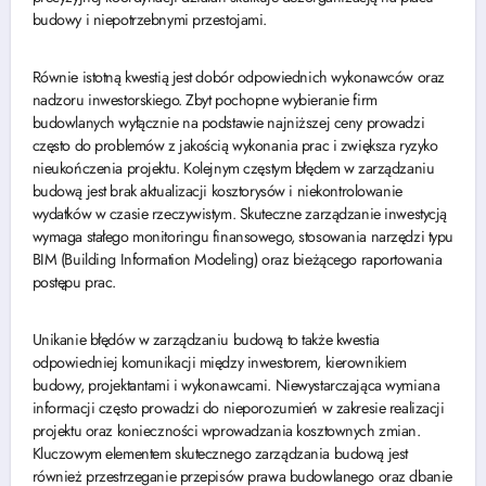
budowy i niepotrzebnymi przestojami.
Równie istotną kwestią jest dobór odpowiednich wykonawców oraz
nadzoru inwestorskiego. Zbyt pochopne wybieranie firm
budowlanych wyłącznie na podstawie najniższej ceny prowadzi
często do problemów z jakością wykonania prac i zwiększa ryzyko
nieukończenia projektu. Kolejnym częstym błędem w zarządzaniu
budową jest brak aktualizacji kosztorysów i niekontrolowanie
wydatków w czasie rzeczywistym. Skuteczne zarządzanie inwestycją
wymaga stałego monitoringu finansowego, stosowania narzędzi typu
BIM (Building Information Modeling) oraz bieżącego raportowania
postępu prac.
Unikanie błędów w zarządzaniu budową to także kwestia
odpowiedniej komunikacji między inwestorem, kierownikiem
budowy, projektantami i wykonawcami. Niewystarczająca wymiana
informacji często prowadzi do nieporozumień w zakresie realizacji
projektu oraz konieczności wprowadzania kosztownych zmian.
Kluczowym elementem skutecznego zarządzania budową jest
również przestrzeganie przepisów prawa budowlanego oraz dbanie