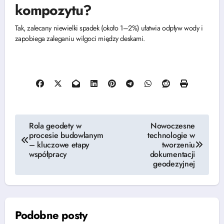
kompozytu?
Tak, zalecany niewielki spadek (około 1–2%) ułatwia odpływ wody i
zapobiega zaleganiu wilgoci między deskami.
Nawigacja
Rola geodety w
Nowoczesne
procesie budowlanym
technologie w
wpisu
– kluczowe etapy
tworzeniu
współpracy
dokumentacji
geodezyjnej
Podobne posty