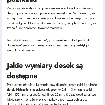
Wybór wymiaru deski kompozytowej na taras to jedna z pierwszych
decyzji przy planowaniu przestrzeni zewnętrznej. W Poznaniu, ze
względu na zmienne warunki pogodowe — od mroźnych zim po
ciepłe, wilgotne lato — warto zwrócić uwagę nie tylko na wygląd, ale
też na funkcjonalność i trwałość materiału.
Ten artykuł pomoże zrozumieć, jakie wymiary są dostępne i jak
dopasować je do konkretnego tarasu, uwzględniając estetykę i
warunki użytkowania.
Jakie wymiary desek są
dostępne
Producenci oferują kilka standardów długości, szerokości i grubości
desek. Najczęściej spotykane długości to 2,5–4,0 m, szerokości
120–150 mm, a grubości od 18 do 25 mm. Krótsze deski są tańsze i
łatwiejsze w montażu przy skomplikowanych kształtach tarasu,
dłuższe dają mniej łączeń i lepszy efekt wizualny.