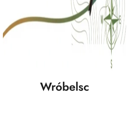
Wróbelsc
Copyright © All rights reserved
|
BlogData
by
Themeansar
.