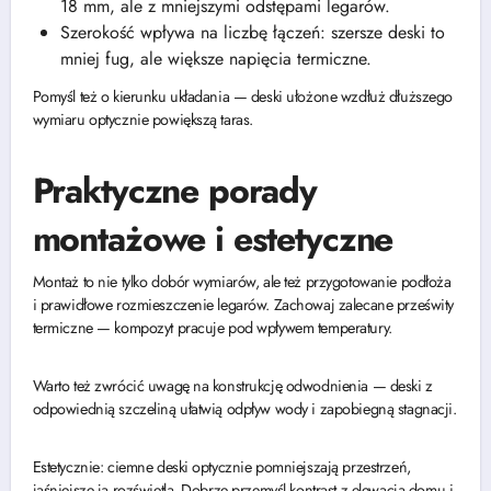
18 mm, ale z mniejszymi odstępami legarów.
Szerokość wpływa na liczbę łączeń: szersze deski to
mniej fug, ale większe napięcia termiczne.
Pomyśl też o kierunku układania — deski ułożone wzdłuż dłuższego
wymiaru optycznie powiększą taras.
Praktyczne porady
montażowe i estetyczne
Montaż to nie tylko dobór wymiarów, ale też przygotowanie podłoża
i prawidłowe rozmieszczenie legarów. Zachowaj zalecane prześwity
termiczne — kompozyt pracuje pod wpływem temperatury.
Warto też zwrócić uwagę na konstrukcję odwodnienia — deski z
odpowiednią szczeliną ułatwią odpływ wody i zapobiegną stagnacji.
Estetycznie: ciemne deski optycznie pomniejszają przestrzeń,
jaśniejsze ją rozświetlą. Dobrze przemyśl kontrast z elewacją domu i