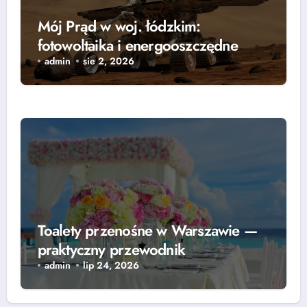
Mój Prąd w woj. łódzkim:
fotowoltaika i energooszczędne
rozwiązania — grzejniki, pompy
admin
sie 2, 2026
ciepła i lampy parkingowe
Toalety przenośne w Warszawie —
praktyczny przewodnik
admin
lip 24, 2026