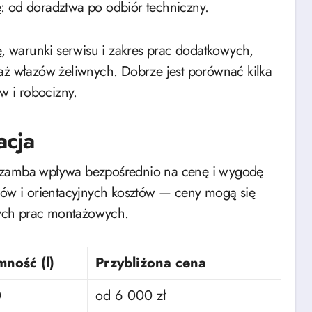
: od doradztwa po odbiór techniczny.
 warunki serwisu i zakres prac dodatkowych,
taż włazów żeliwnych. Dobrze jest porównać kilka
w i robocizny.
acja
 szamba wpływa bezpośrednio na cenę i wygodę
arów i orientacyjnych kosztów — ceny mogą się
ych prac montażowych.
mność (l)
Przybliżona cena
0
od 6 000 zł