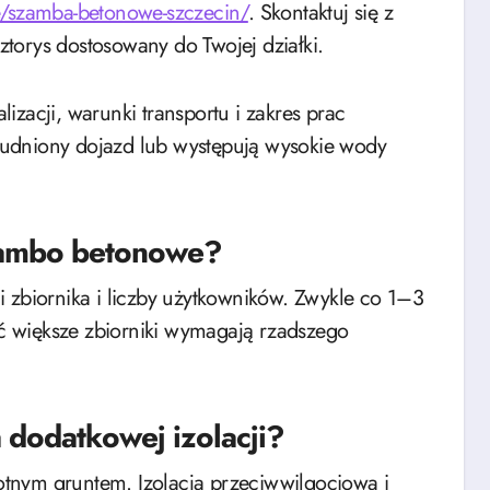
/szamba-betonowe-szczecin/
. Skontaktuj się z
torys dostosowany do Twojej działki.
izacji, warunki transportu i zakres prac
udniony dojazd lub występują wysokie wody
szambo betonowe?
 zbiornika i liczby użytkowników. Zwykle co 1–3
 większe zbiorniki wymagają rzadszego
dodatkowej izolacji?
gotnym gruntem. Izolacja przeciwwilgociowa i