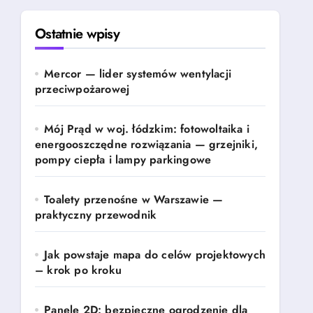
Ostatnie wpisy
Mercor — lider systemów wentylacji
przeciwpożarowej
Mój Prąd w woj. łódzkim: fotowoltaika i
energooszczędne rozwiązania — grzejniki,
pompy ciepła i lampy parkingowe
Toalety przenośne w Warszawie —
praktyczny przewodnik
Jak powstaje mapa do celów projektowych
– krok po kroku
Panele 2D: bezpieczne ogrodzenie dla