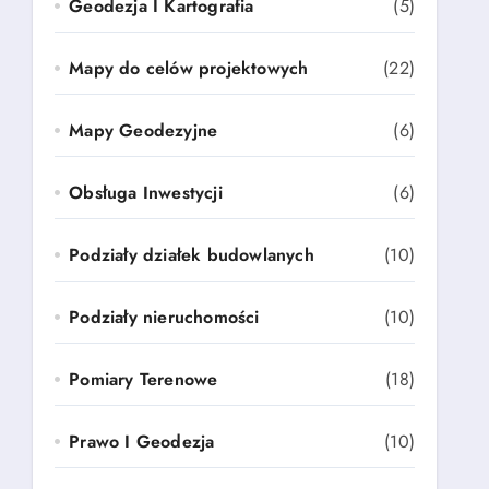
Geodezja I Kartografia
(5)
Mapy do celów projektowych
(22)
Mapy Geodezyjne
(6)
Obsługa Inwestycji
(6)
Podziały działek budowlanych
(10)
Podziały nieruchomości
(10)
Pomiary Terenowe
(18)
Prawo I Geodezja
(10)