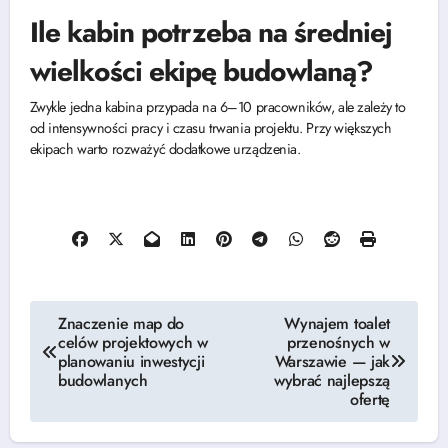
Ile kabin potrzeba na średniej
wielkości ekipę budowlaną?
Zwykle jedna kabina przypada na 6–10 pracowników, ale zależy to
od intensywności pracy i czasu trwania projektu. Przy większych
ekipach warto rozważyć dodatkowe urządzenia.
Nawigacja
Znaczenie map do
Wynajem toalet
celów projektowych w
przenośnych w
wpisu
planowaniu inwestycji
Warszawie — jak
budowlanych
wybrać najlepszą
ofertę