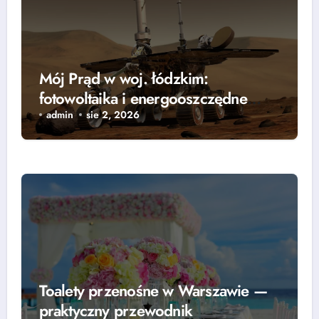
Mój Prąd w woj. łódzkim:
fotowoltaika i energooszczędne
rozwiązania — grzejniki, pompy
admin
sie 2, 2026
ciepła i lampy parkingowe
Toalety przenośne w Warszawie —
praktyczny przewodnik