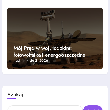
Mój Prąd w woj. łódzkim:
fotowoltaika i energooszczędne
rozwiązania — grzejniki, pompy
admin
sie 2, 2026
ciepła i lampy parkingowe
Szukaj