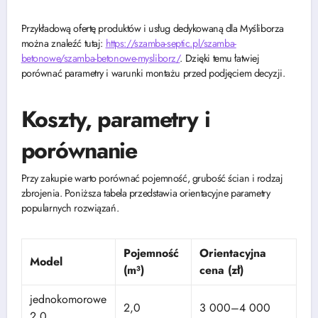
Przykładową ofertę produktów i usług dedykowaną dla Myśliborza
można znaleźć tutaj:
https://szamba-septic.pl/szamba-
betonowe/szamba-betonowe-mysliborz/
. Dzięki temu łatwiej
porównać parametry i warunki montażu przed podjęciem decyzji.
Koszty, parametry i
porównanie
Przy zakupie warto porównać pojemność, grubość ścian i rodzaj
zbrojenia. Poniższa tabela przedstawia orientacyjne parametry
popularnych rozwiązań.
Pojemność
Orientacyjna
Model
(m³)
cena (zł)
jednokomorowe
2,0
3 000–4 000
2,0